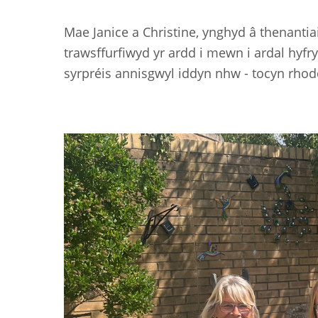
Mae Janice a Christine, ynghyd â thenantia
trawsffurfiwyd yr ardd i mewn i ardal hyf
syrpréis annisgwyl iddyn nhw - tocyn rhod