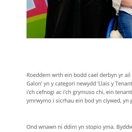
Roeddem wrth ein bodd cael derbyn yr ai
Galon’ yn y categori newydd ‘Llais y Tena
i’ch cefnogi ac i’ch grymuso chi, ein tena
ymrwymo i sicrhau ein bod yn clywed, yn gw
Ond wnawn ni ddim yn stopio yma. Byddwn 