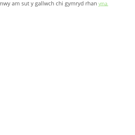
d mwy am sut y gallwch chi gymryd rhan
yma.