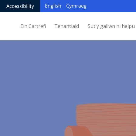
English
Cymraeg
Accessibility
Ein Cartrefi
Tenantiaid
Sut y gallwn ni helpu