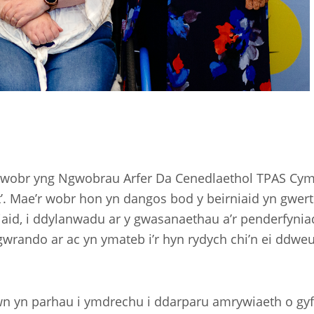
l wobr yng Ngwobrau Arfer Da Cenedlaethol TPAS Cymr
nt’. Mae’r wobr hon yn dangos bod y beirniaid yn gwe
ntiaid, i ddylanwadu ar y gwasanaethau a’r penderfyni
rando ar ac yn ymateb i’r hyn rydych chi’n ei ddweud
yn parhau i ymdrechu i ddarparu amrywiaeth o gyfle