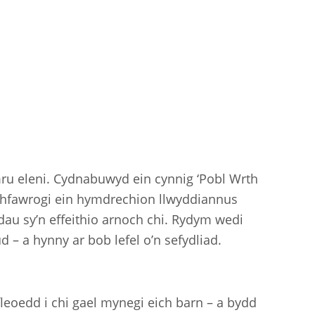
u eleni. Cydnabuwyd ein cynnig ‘Pobl Wrth
rthfawrogi ein hymdrechion llwyddiannus
adau sy’n effeithio arnoch chi. Rydym wedi
 – a hynny ar bob lefel o’n sefydliad.
oedd i chi gael mynegi eich barn – a bydd