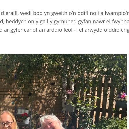
id eraill, wedi bod yn gweithio’n ddiflino i ailwampi
ryd, heddychlon y gall y gymuned gyfan nawr ei fwynh
d ar gyfer canolfan arddio leol - fel arwydd o ddiolc