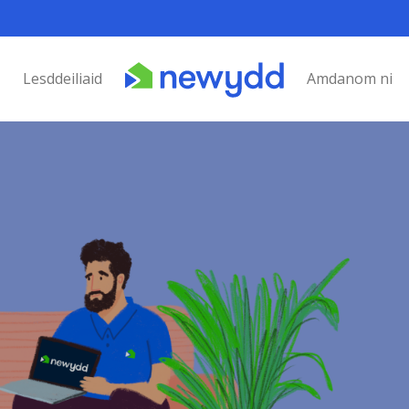
Lesddeiliaid
Amdanom ni