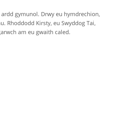
o’r ardd gymunol. Drwy eu hymdrechion,
au. Rhoddodd Kirsty, eu Swyddog Tai,
hgarwch am eu gwaith caled.