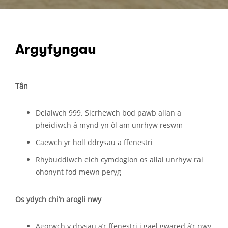
Argyfyngau
Tân
Deialwch 999. Sicrhewch bod pawb allan a
pheidiwch â mynd yn ôl am unrhyw reswm
Caewch yr holl ddrysau a ffenestri
Rhybuddiwch eich cymdogion os allai unrhyw rai
ohonynt fod mewn peryg
Os ydych chi’n arogli nwy
Agorwch y drysau a’r ffenestri i gael gwared â’r nwy