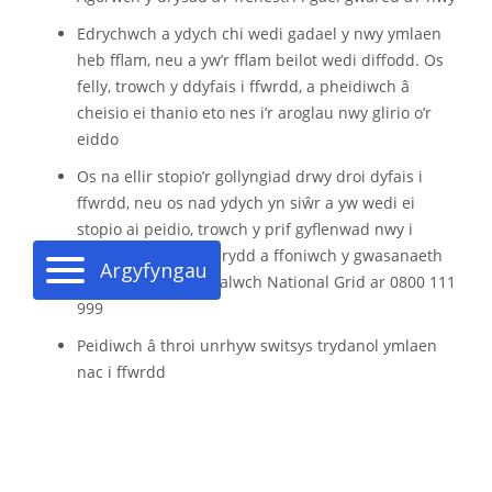
Edrychwch a ydych chi wedi gadael y nwy ymlaen
heb fflam, neu a yw’r fflam beilot wedi diffodd. Os
felly, trowch y ddyfais i ffwrdd, a pheidiwch â
cheisio ei thanio eto nes i’r aroglau nwy glirio o’r
eiddo
Os na ellir stopio’r gollyngiad drwy droi dyfais i
ffwrdd, neu os nad ydych yn siŵr a yw wedi ei
stopio ai peidio, trowch y prif gyflenwad nwy i
ffwrdd wrth y mesurydd a ffoniwch y gwasanaeth
Argyfyngau
brys nwy yn syth. Galwch National Grid ar 0800 111
999
Peidiwch â throi unrhyw switsys trydanol ymlaen
nac i ffwrdd
Peidiwch â defnyddio cloch y drws
Peidiwch ag ysmygu
Peidiwch â defnyddio matsis na fflamau noeth