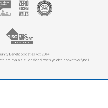
nity Benefit Societies Act 2014
 am hyn a sut i ddiffodd cwcis yn eich porwr trwy fynd i