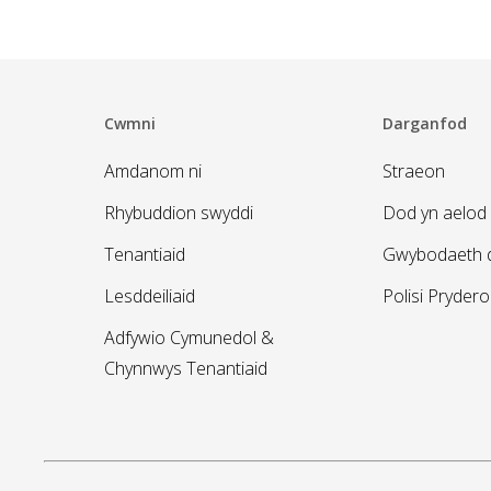
Cwmni
Darganfod
Amdanom ni
Straeon
Rhybuddion swyddi
Dod yn aelod 
Tenantiaid
Gwybodaeth d
Lesddeiliaid
Polisi Pryder
Adfywio Cymunedol &
Chynnwys Tenantiaid