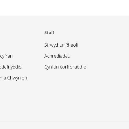
Staff
Strwythur Rheoli
cyfran
Achrediadau
defnyddiol
Cynllun corfforaethol
on a Chwynion