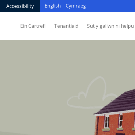
English
Cymraeg
Accessibility
Ein Cartrefi
Tenantiaid
Sut y gallwn ni helpu