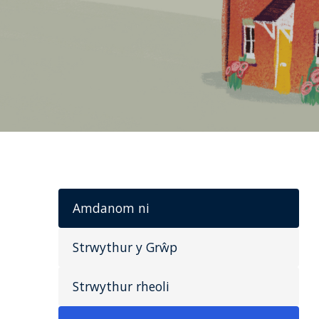
Amdanom ni
Strwythur y Grŵp
Strwythur rheoli