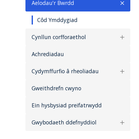
Aelodau'r Bwrdd
Côd Ymddygiad
Cynllun corfforaethol
Achrediadau
Cydymffurfio â rheoliadau
Gweithdrefn cwyno
Ein hysbysiad preifatrwydd
Gwybodaeth ddefnyddiol