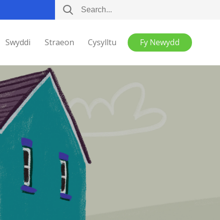
Swyddi
Straeon
Cysylltu
Fy Newydd