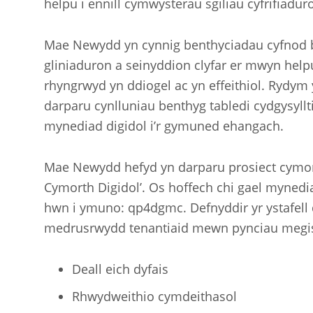
helpu i ennill cymwysterau sgiliau cyfrifiaduro
Mae Newydd yn cynnig benthyciadau cyfnod by
gliniaduron a seinyddion clyfar er mwyn helpu 
rhyngrwyd yn ddiogel ac yn effeithiol. Rydym y
darparu cynlluniau benthyg tabledi cydgysyllt
mynediad digidol i’r gymuned ehangach.
Mae Newydd hefyd yn darparu prosiect cymorth
Cymorth Digidol’. Os hoffech chi gael mynedia
hwn i ymuno: qp4dgmc. Defnyddir yr ystafell 
medrusrwydd tenantiaid mewn pynciau megi
Deall eich dyfais
Rhwydweithio cymdeithasol