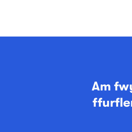
Am fw
ffurfl