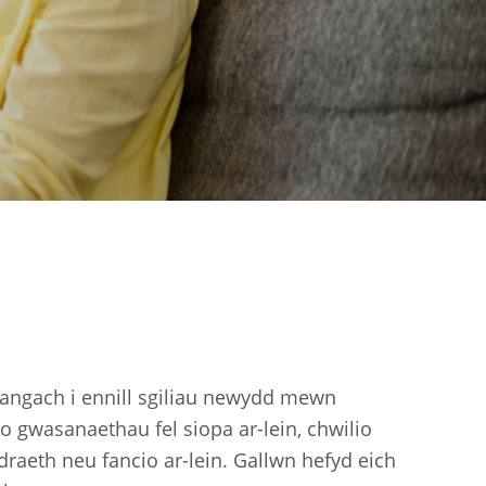
hangach i ennill sgiliau newydd mewn
io gwasanaethau fel siopa ar-lein, chwilio
draeth neu fancio ar-lein. Gallwn hefyd eich