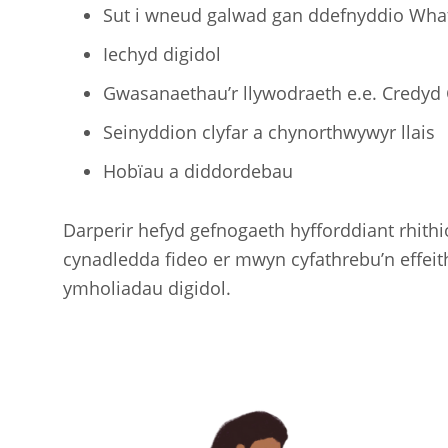
Sut i wneud galwad gan ddefnyddio What
Iechyd digidol
Gwasanaethau’r llywodraeth e.e. Credyd
Seinyddion clyfar a chynorthwywyr llais
Hobïau a diddordebau
Darperir hefyd gefnogaeth hyfforddiant rhithi
cynadledda fideo er mwyn cyfathrebu’n effei
ymholiadau digidol.