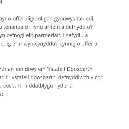
l.
r o offer digidol gan gynnwys tabledi,
tenantiaid i fynd ar-lein a defnyddio’r
n cefnogi ein partneriaid i sefydlu a
iedig er mwyn cynyddu’r cynnig o offer a
 ar-lein drwy ein ‘Ystafell Ddosbarth
d i’r ystafell ddosbarth, defnyddiwch y cod
ddosbarth i ddatblygu hyder a
s: