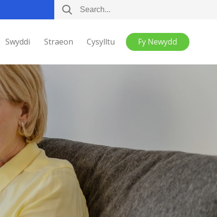
Swyddi
Straeon
Cysylltu
Fy Newydd