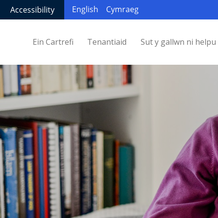
English
Cymraeg
Accessibility
Ein Cartrefi
Tenantiaid
Sut y gallwn ni helpu