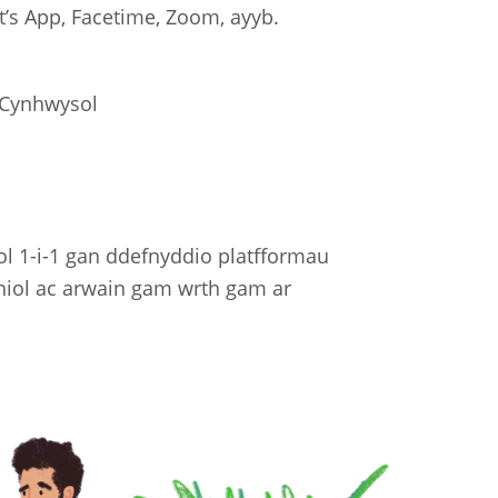
’s App, Facetime, Zoom, ayyb.
 Cynhwysol
ol 1-i-1 gan ddefnyddio platfformau
thiol ac arwain gam wrth gam ar