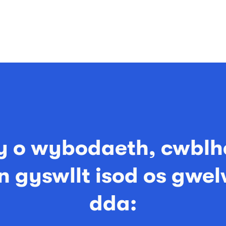
y o wybodaeth, cwblh
en gyswllt isod os gwe
dda: