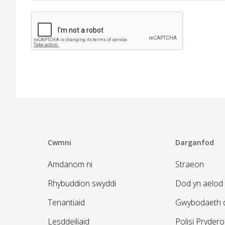
Cwmni
Darganfod
Amdanom ni
Straeon
Rhybuddion swyddi
Dod yn aelod 
Tenantiaid
Gwybodaeth d
Lesddeiliaid
Polisi Pryder