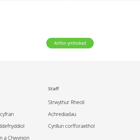
Anfon ymholiad
Staff
Strwythur Rheoli
cyfran
Achrediadau
defnyddiol
Cynllun corfforaethol
on a Chwynion