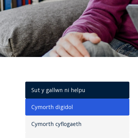
Sut y gallwn ni helpu
Cymorth digidol
Cymorth cyflogaeth