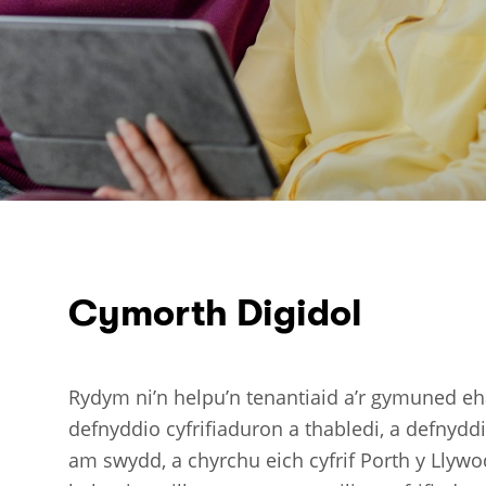
Cymorth Digidol
Rydym ni’n helpu’n tenantiaid a’r gymuned e
defnyddio cyfrifiaduron a thabledi, a defnydd
am swydd, a chyrchu eich cyfrif Porth y Llywo