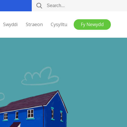
Swyddi
Straeon
Cysylltu
Fy Newydd