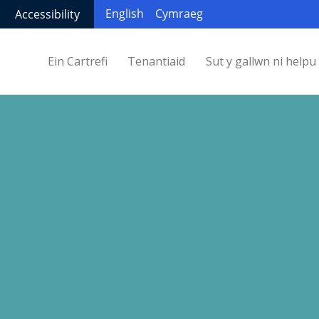
English
Cymraeg
Accessibility
Ein Cartrefi
Tenantiaid
Sut y gallwn ni helpu