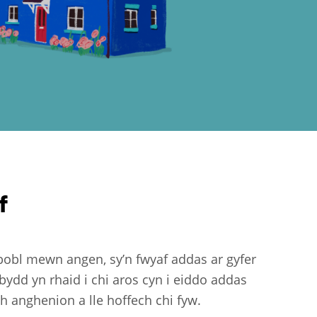
f
i bobl mewn angen, sy’n fwyaf addas ar gyfer
ydd yn rhaid i chi aros cyn i eiddo addas
h anghenion a lle hoffech chi fyw.