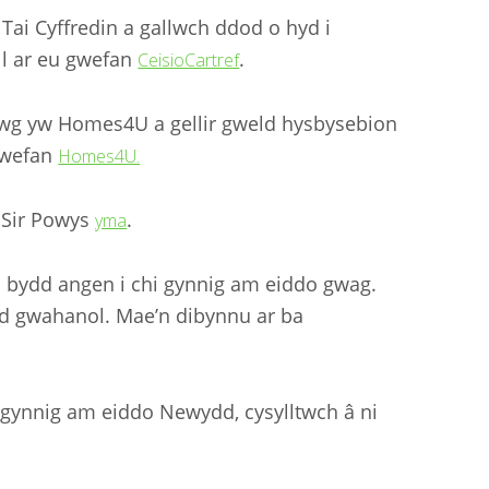
ai Cyffredin a gallwch ddod o hyd i
ll ar eu gwefan
.
CeisioCartref
nwg yw Homes4U a gellir gweld hysbysebion
 wefan
Homes4U.
 Sir Powys
.
yma
din bydd angen i chi gynnig am eiddo gwag.
dd gwahanol. Mae’n dibynnu ar ba
gynnig am eiddo Newydd, cysylltwch â ni