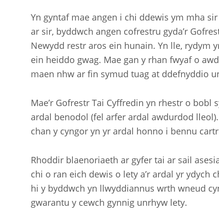
Yn gyntaf mae angen i chi ddewis ym mha sir 
ar sir, byddwch angen cofrestru gyda’r Gofres
Newydd restr aros ein hunain. Yn lle, rydym 
ein heiddo gwag. Mae gan y rhan fwyaf o awdu
maen nhw ar fin symud tuag at ddefnyddio u
Mae’r Gofrestr Tai Cyffredin yn rhestr o bobl
ardal benodol (fel arfer ardal awdurdod lleol)
chan y cyngor yn yr ardal honno i bennu cartre
Rhoddir blaenoriaeth ar gyfer tai ar sail ase
chi o ran eich dewis o lety a’r ardal yr ydych 
hi y byddwch yn llwyddiannus wrth wneud cy
gwarantu y cewch gynnig unrhyw lety.