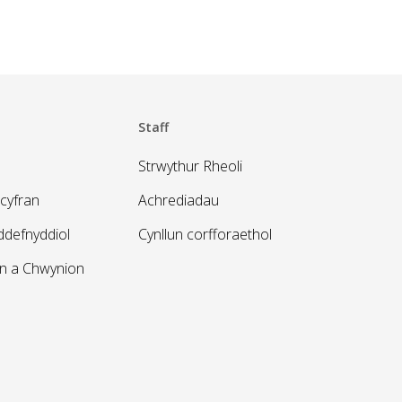
Staff
Strwythur Rheoli
cyfran
Achrediadau
defnyddiol
Cynllun corfforaethol
on a Chwynion