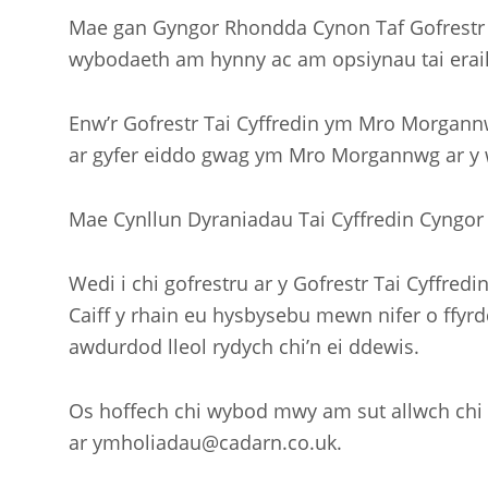
Mae gan Gyngor Rhondda Cynon Taf Gofrestr T
wybodaeth am hynny ac am opsiynau tai erai
Enw’r Gofrestr Tai Cyffredin ym Mro Morgan
ar gyfer eiddo gwag ym Mro Morgannwg ar y
Mae Cynllun Dyraniadau Tai Cyffredin Cyngor
Wedi i chi gofrestru ar y Gofrestr Tai Cyffre
Caiff y rhain eu hysbysebu mewn nifer o ffyr
awdurdod lleol rydych chi’n ei ddewis.
Os hoffech chi wybod mwy am sut allwch chi 
ar ymholiadau@cadarn.co.uk.