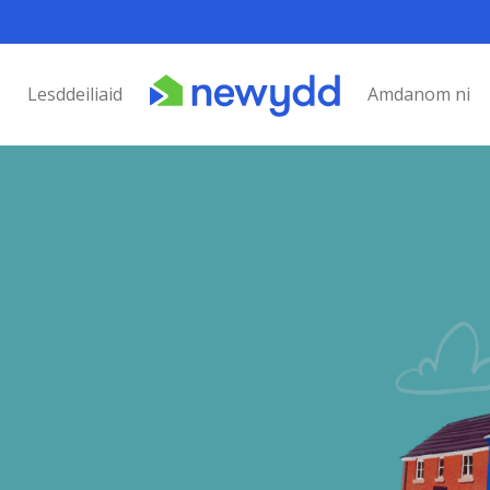
Lesddeiliaid
Amdanom ni