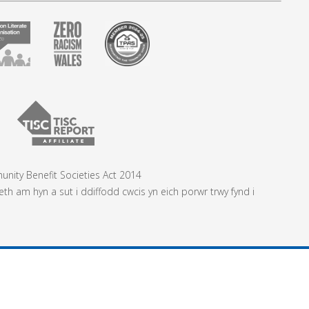
nity Benefit Societies Act 2014
 am hyn a sut i ddiffodd cwcis yn eich porwr trwy fynd i