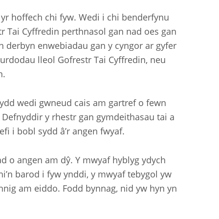
yr hoffech chi fyw. Wedi i chi benderfynu
tr Tai Cyffredin perthnasol gan nad oes gan
yn derbyn enwebiadau gan y cyngor ar gyfer
rdodau lleol Gofrestr Tai Cyffredin, neu
n.
 sydd wedi gwneud cais am gartref o fewn
. Defnyddir y rhestr gan gymdeithasau tai a
fi i bobl sydd â’r angen fwyaf.
siad o angen am dŷ. Y mwyaf hyblyg ydych
chi’n barod i fyw ynddi, y mwyaf tebygol yw
nnig am eiddo. Fodd bynnag, nid yw hyn yn