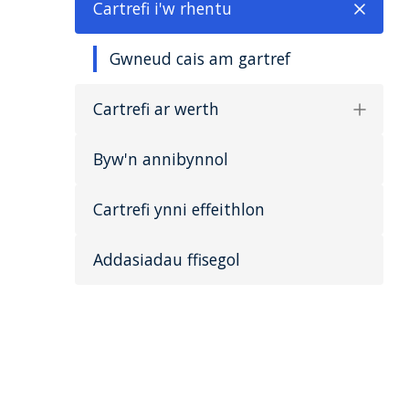
Cartrefi i'w rhentu
Gwneud cais am gartref
Cartrefi ar werth
Byw'n annibynnol
Cartrefi ynni effeithlon
Addasiadau ffisegol