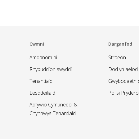
Cwmni
Darganfod
Amdanom ni
Straeon
Rhybuddion swyddi
Dod yn aelod 
Tenantiaid
Gwybodaeth d
Lesddeiliaid
Polisi Pryder
Adfywio Cymunedol &
Chynnwys Tenantiaid