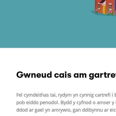
Gwneud cais am gartre
Fel cymdeithas tai, rydym yn cynnig cartrefi 
pob eiddo penodol. Bydd y cyfnod o amser y b
ddod ar gael yn amrywio, gan ddibynnu ar eic