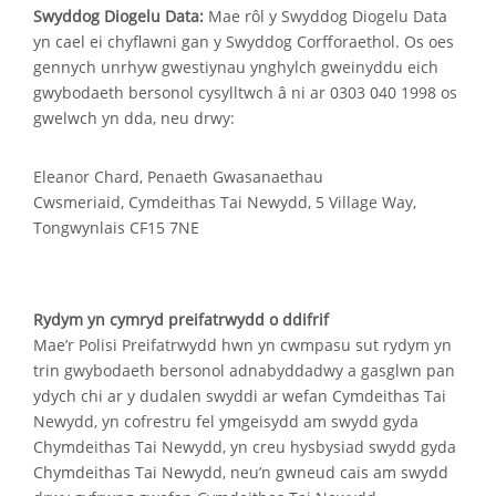
Swyddog Diogelu Data:
Mae rôl y Swyddog Diogelu Data
yn cael ei chyflawni gan y Swyddog Corfforaethol. Os oes
gennych unrhyw gwestiynau ynghylch gweinyddu eich
gwybodaeth bersonol cysylltwch â ni ar 0303 040 1998 os
gwelwch yn dda, neu drwy:
Eleanor Chard, Penaeth Gwasanaethau
Cwsmeriaid, Cymdeithas Tai Newydd, 5 Village Way,
Tongwynlais CF15 7NE
Rydym yn cymryd preifatrwydd o ddifrif
Mae’r Polisi Preifatrwydd hwn yn cwmpasu sut rydym yn
trin gwybodaeth bersonol adnabyddadwy a gasglwn pan
ydych chi ar y dudalen swyddi ar wefan Cymdeithas Tai
Newydd, yn cofrestru fel ymgeisydd am swydd gyda
Chymdeithas Tai Newydd, yn creu hysbysiad swydd gyda
Chymdeithas Tai Newydd, neu’n gwneud cais am swydd