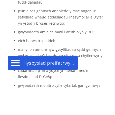
fudd-daliadau;
p’un a oes gennych anabledd y mae angen i’r
sefydliad wneud addasiadau rhesymol ar ei gyfer
yn ystod y broses recriwtio;
gwybodaeth am eich hawl i weithio yn y DU;
eich hanes troseddol;
manylion am unrhyw gysylltiadau sydd gennych
gydag aelodau’r bwrdd, gweithwyr a chyflenwyr y
Grŵp;
Hysbysiad preifatrwydd ymgeisydd am swydd
cadarnhad p’un a ydych yn denant neu’n
llesddeiliad i’r Grŵp;
gwybodaeth monitro cyfle cyfartal, gan gynnwys
gwybodaeth am eich tarddiad ethnig, rhyw,
cyfeiriadedd rhywiol, iechyd, a chrefydd neu gred.
Yn ogystal â’ch ffurflen gais mae’r sefydliad yn casglu’r