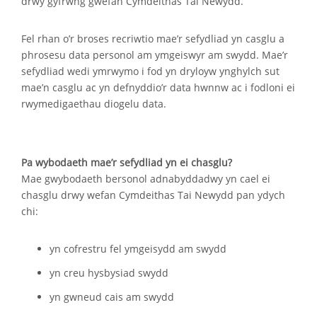
drwy gyfrwng gwefan Cymdeithas Tai Newydd.
Fel rhan o’r broses recriwtio mae’r sefydliad yn casglu a
phrosesu data personol am ymgeiswyr am swydd. Mae’r
sefydliad wedi ymrwymo i fod yn dryloyw ynghylch sut
mae’n casglu ac yn defnyddio’r data hwnnw ac i fodloni ei
rwymedigaethau diogelu data.
Pa wybodaeth mae’r sefydliad yn ei chasglu?
Mae gwybodaeth bersonol adnabyddadwy yn cael ei
chasglu drwy wefan Cymdeithas Tai Newydd pan ydych
chi:
yn cofrestru fel ymgeisydd am swydd
yn creu hysbysiad swydd
yn gwneud cais am swydd