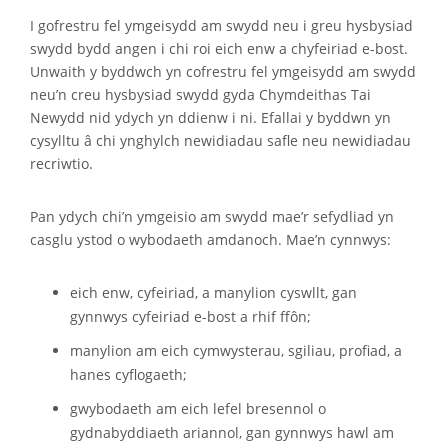
I gofrestru fel ymgeisydd am swydd neu i greu hysbysiad
swydd bydd angen i chi roi eich enw a chyfeiriad e-bost.
Unwaith y byddwch yn cofrestru fel ymgeisydd am swydd
neu’n creu hysbysiad swydd gyda Chymdeithas Tai
Newydd nid ydych yn ddienw i ni. Efallai y byddwn yn
cysylltu â chi ynghylch newidiadau safle neu newidiadau
recriwtio.
Pan ydych chi’n ymgeisio am swydd mae’r sefydliad yn
casglu ystod o wybodaeth amdanoch. Mae’n cynnwys:
eich enw, cyfeiriad, a manylion cyswllt, gan
gynnwys cyfeiriad e-bost a rhif ffôn;
manylion am eich cymwysterau, sgiliau, profiad, a
hanes cyflogaeth;
gwybodaeth am eich lefel bresennol o
gydnabyddiaeth ariannol, gan gynnwys hawl am