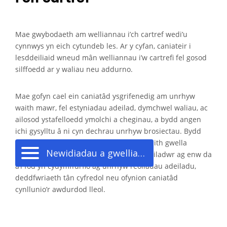
Mae gwybodaeth am welliannau i’ch cartref wedi’u
cynnwys yn eich cytundeb les. Ar y cyfan, caniateir i
lesddeiliaid wneud mân welliannau i’w cartrefi fel gosod
silffoedd ar y waliau neu addurno.
Mae gofyn cael ein caniatâd ysgrifenedig am unrhyw
waith mawr, fel estyniadau adeilad, dymchwel waliau, ac
ailosod ystafelloedd ymolchi a cheginau, a bydd angen
ichi gysylltu â ni cyn dechrau unrhyw brosiectau. Bydd
angen hefyd ichi sicrhau bod unrhyw waith gwella
Newidiadau a gwelliannau i’ch cartref
awdurdodedig yn cael ei wneud gan adeiladwr ag enw da
a’i fod yn cydymffurfio ag unrhyw reoliadau adeiladu,
deddfwriaeth tân cyfredol neu ofynion caniatâd
cynllunio’r awdurdod lleol.