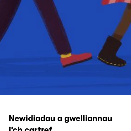
Newidiadau a gwelliannau
i’ch cartref