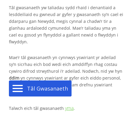
Tâl gwasanaeth yw taliadau sydd rhaid i denantiaid a
lesddeiliaid eu gwneud ar gyfer y gwasanaeth sy’n cael ei
ddarparu gan Newydd, megis cynnal a chadw’r tir a
glanhau ardaloedd cymunedol. Mae’r taliadau yma yn
cael eu gosod yn flynyddol a gallant newid o flwyddyn i
flwyddyn.
Mae’r tâl gwasanaeth yn cynnwys yswiriant yr adeilad
sy’n sicrhau eich bod wedi eich amddiffyn rhag costau
cywiro difrod strwythurol i’r adeilad. Nodwch, nid yw hyn
ddim
yn cynnwys yswiriant ar gyfer eich eiddo personol,
mae pob lesddeiliad yn gyfrifol am drefnu yswiriant
Tâl Gwasanaeth
eiddo personol ei hunain.
yma
Talwch eich tâl gwasanaeth
.