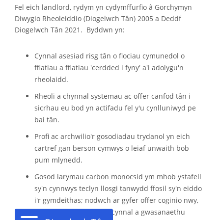
Fel eich landlord, rydym yn cydymffurfio â Gorchymyn
Diwygio Rheoleiddio (Diogelwch Tân) 2005 a Deddf
Diogelwch Tân 2021. Byddwn yn:
Cynnal asesiad risg tân o flociau cymunedol o
fflatiau a fflatiau 'cerdded i fyny' a'i adolygu'n
rheolaidd.
Rheoli a chynnal systemau ac offer canfod tân i
sicrhau eu bod yn actifadu fel y'u cynlluniwyd pe
bai tân.
Profi ac archwilio'r gosodiadau trydanol yn eich
cartref gan berson cymwys o leiaf unwaith bob
pum mlynedd.
Gosod larymau carbon monocsid ym mhob ystafell
sy'n cynnwys teclyn llosgi tanwydd ffosil sy'n eiddo
i'r gymdeithas; nodwch ar gyfer offer coginio nwy,
cyfrifoldeb y tenant yw cynnal a gwasanaethu