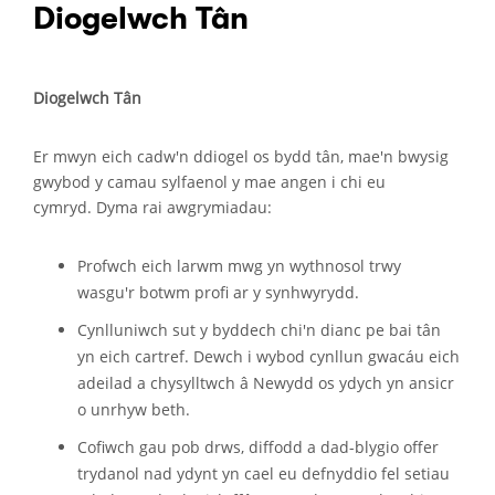
Diogelwch Tân
Diogelwch Tân
Er mwyn eich cadw'n ddiogel os bydd tân, mae'n bwysig
gwybod y camau sylfaenol y mae angen i chi eu
cymryd. Dyma rai awgrymiadau:
Profwch eich larwm mwg yn wythnosol trwy
wasgu'r botwm profi ar y synhwyrydd.
Cynlluniwch sut y byddech chi'n dianc pe bai tân
yn eich cartref. Dewch i wybod cynllun gwacáu eich
adeilad a chysylltwch â Newydd os ydych yn ansicr
o unrhyw beth.
Cofiwch gau pob drws, diffodd a dad-blygio offer
trydanol nad ydynt yn cael eu defnyddio fel setiau