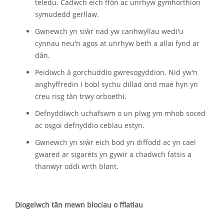
teledu. Cadwch eich ffôn ac unrhyw gymhorthion
symudedd gerllaw.
Gwnewch yn siŵr nad yw canhwyllau wedi'u
cynnau neu'n agos at unrhyw beth a allai fynd ar
dân.
Peidiwch â gorchuddio gwresogyddion. Nid yw'n
anghyffredin i bobl sychu dillad ond mae hyn yn
creu risg tân trwy orboethi.
Defnyddiwch uchafswm o un plwg ym mhob soced
ac osgoi defnyddio ceblau estyn.
Gwnewch yn siŵr eich bod yn diffodd ac yn cael
gwared ar sigaréts yn gywir a chadwch fatsis a
thanwyr oddi wrth blant.
Diogelwch tân mewn blociau o fflatiau