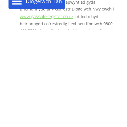
Diogelwch Tân
poptai nwy trwy drefnu apwyntiad gyda
pheiriannydd ar y Gofrestr Diogelwch Nwy ewch i
www.gassaferegister.co.uk
i ddod o hyd i
beiriannydd cofrestredig lleol neu ffoniwch 0800
408 5500. Archwiliad gweledol o unrhyw offer
coginio nwy bydd Newydd yn ei wneud yn unig.
Bydd eich larwm mwg / larwm carbon monocsid yn
cael ei wirio gennym ni yn ystod y gwasanaeth
blynyddol i'ch system wresogi.
Os ydych chi’n byw yn un o’n cynlluniau byw’n
annibynnol, yna bydd eich Swyddog Byw’n
Annibynnol yn cwblhau Asesiad Risg Tân sy’n
Canolbwyntio ar yr Unigolyn (PCFRA) i sicrhau bod
gennych chi a’r Gwasanaeth Tân y cymorth cywir yn
ei le mewn achos o argyfwng.
Sicrhau bod llwybrau dianc addas ar gael, yn cael
eu cadw’n glir ac yn cael eu cynnal a’u cadw i