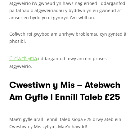
atgyweirio i’w gwneud yn haws nag erioed i ddarganfod
pa fathau o atgyweiriadau y byddwn yn eu gwneud a’r
amserlen bydd yn ei gymryd i’w cwblhau.
Cofiwch roi gwybod am unrhyw broblemau cyn gynted â
phosibl.
Cliciwch yma
i ddarganfod mwy am ein proses
atgyweirio.
Cwestiwn y Mis – Atebwch
Am Gyfle I Ennill Taleb £25
Mae’n gyfle arall i ennill taleb siopa £25 drwy ateb ein
Cwestiwn y Mis cyflym. Mae’n hawdd!