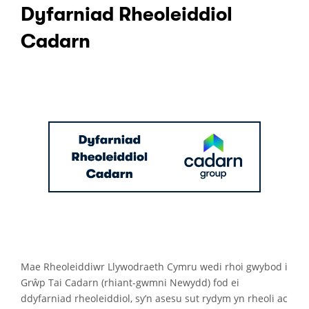
Dyfarniad Rheoleiddiol
Cadarn
Mae Rheoleiddiwr Llywodraeth Cymru wedi rhoi gwybod i
Grŵp Tai Cadarn (rhiant-gwmni Newydd) fod ei
ddyfarniad rheoleiddiol, sy’n asesu sut rydym yn rheoli ac