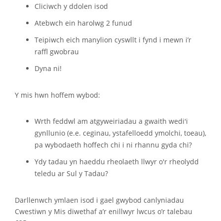
Cliciwch y ddolen isod
Atebwch ein harolwg 2 funud
Teipiwch eich manylion cyswllt i fynd i mewn i’r
raffl gwobrau
Dyna ni!
Y mis hwn hoffem wybod:
Wrth feddwl am atgyweiriadau a gwaith wedi'i
gynllunio (e.e. ceginau, ystafelloedd ymolchi, toeau),
pa wybodaeth hoffech chi i ni rhannu gyda chi?
Ydy tadau yn haeddu rheolaeth llwyr o'r rheolydd
teledu ar Sul y Tadau?
Darllenwch ymlaen isod i gael gwybod canlyniadau
Cwestiwn y Mis diwethaf a’r enillwyr lwcus o’r talebau