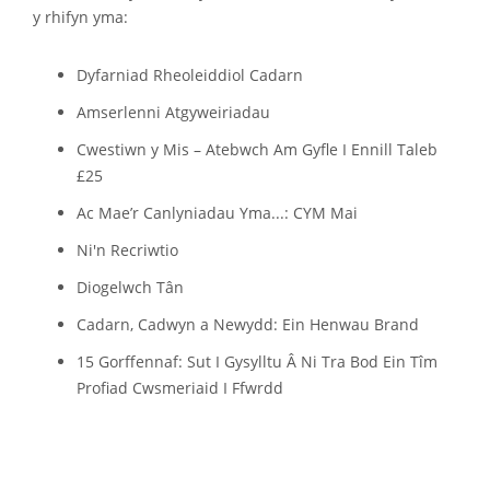
y rhifyn yma:
Dyfarniad Rheoleiddiol Cadarn
Amserlenni Atgyweiriadau
Cwestiwn y Mis – Atebwch Am Gyfle I Ennill Taleb
£25
Ac Mae’r Canlyniadau Yma...: CYM Mai
Ni'n Recriwtio
Diogelwch Tân
Cadarn, Cadwyn a Newydd: Ein Henwau Brand
15 Gorffennaf: Sut I Gysylltu Â Ni Tra Bod Ein Tîm
Profiad Cwsmeriaid I Ffwrdd