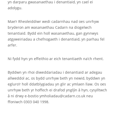
yn darparu gwasanaethau i denantiaid, yn cael ei
adolygu.
Mae’r Rheoleiddiwr wedi cadarnhau nad oes unrhyw
bryderon am wasanaethau Cadarn na diogelwch
tenantiaid. Bydd ein holl wasanaethau, gan gynnwys
atgyweiriadau a chefnogaeth i denantiaid, yn parhau fel
arfer.
Ni fydd hyn yn effeithio ar eich tenantiaeth na’ch rhent.
Byddwn yn rhoi diweddariadau i denantiaid ar adegau
allweddol ac, os bydd unrhyw beth yn newid, byddwn yn
egluro’r holl ddatblygiadau yn glir ac ymlaen llaw. Os oes
unrhyw beth yr hoffech ei drafod ynglŷn â hyn, cysylltwch
â ni drwy e-bostio ymholiadau@cadarn.co.uk neu
ffoniwch 0303 040 1998.