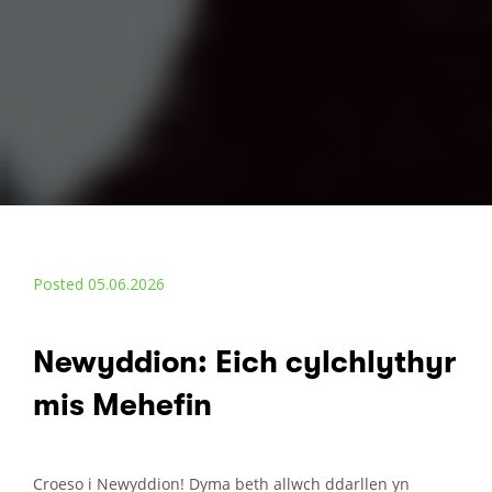
Posted 05.06.2026
Newyddion: Eich cylchlythyr
mis Mehefin
Croeso i Newyddion! Dyma beth allwch ddarllen yn