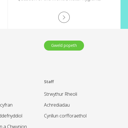
Customer Experience phone line, and job
opportunities.
Gweld popeth
Staff
Strwythur Rheoli
cyfran
Achrediadau
defnyddiol
Cynllun corfforaethol
on a Chwynion