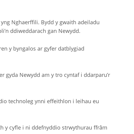
i yng Nghaerffili. Bydd y gwaith adeiladu
heoli’n ddiweddarach gan Newydd.
en y byngalos ar gyfer datblygiad
ner gyda Newydd am y tro cyntaf i ddarparu’r
o technoleg ynni effeithlon i leihau eu
h y cyfle i ni ddefnyddio strwythurau ffrâm