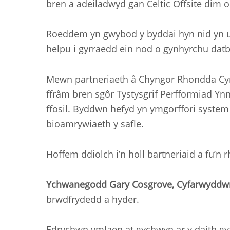
bren a adeiladwyd gan Celtic Offsite dim 
Roeddem yn gwybod y byddai hyn nid yn uni
helpu i gyrraedd ein nod o gynhyrchu datbl
Mewn partneriaeth â Chyngor Rhondda Cyno
ffrâm bren sgôr Tystysgrif Perfformiad Y
ffosil. Byddwn hefyd yn ymgorffori system
bioamrywiaeth y safle.
Hoffem ddiolch i’n holl bartneriaid a fu’n
Ychwanegodd Gary Cosgrove, Cyfarwyddwr
brwdfrydedd a hyder.
Edrychwn ymlaen at gychwyn ar y daith gyff