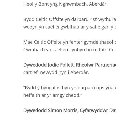
Heol y Bont yng Nghwmbach, Aberdâr.
Bydd Celtic Offsite yn darparu'r strwythura
wedyn yn cael ei gwblhau ar y safle gan y
Mae Celtic Offsite yn fenter gymdeithasol
Cwmbach yn cael eu cynhyrchu o ffatri Celti
Dywedodd Jodie Follett, Rheolwr Partneriae
cartrefi newydd hyn i Aberdâr.
“Bydd y byngalos hyn yn darparu opsiynau 
heffaith ar yr amgylchedd.”
Dywedodd Simon Morris, Cyfarwyddwr Dat