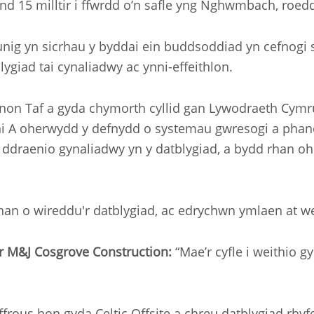
ond 15 milltir i ffwrdd o’n safle yng Nghwmbach, ro
g yn sicrhau y byddai ein buddsoddiad yn cefnogi sw
ygiad tai cynaliadwy ac ynni-effeithlon.
n Taf a gyda chymorth cyllid gan Lywodraeth Cymru 
nni A oherwydd y defnydd o systemau gwresogi a phan
 ddraenio gynaliadwy yn y datblygiad, a bydd rhan oh
 rhan o wireddu'r datblygiad, ac edrychwn ymlaen at 
 M&J Cosgrove Construction:
“Mae’r cyfle i weithio g
rous hon gyda Celtic Offsite a chreu datblygiad rhyfe