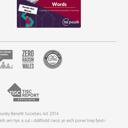
nity Benefit Societies Act 2014
 am hyn a sut i ddiffodd cwcis yn eich porwr trwy fynd i