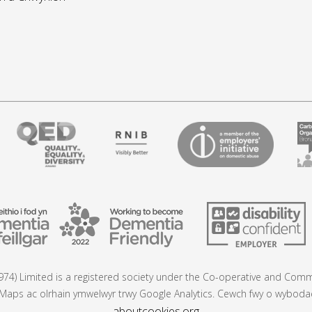
74) Limited is a registered society under the Co-operative and Commu
aps ac olrhain ymwelwyr trwy Google Analytics. Cewch fwy o wybodaeth
aboutcookies.org