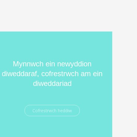
Mynnwch ein newyddion
diweddaraf, cofrestrwch am ein
diweddariad
Cofrestrwch heddiw