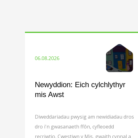
06.08.2026
Newyddion: Eich cylchlythyr
mis Awst
Diweddariadau pwysig am newidiadau dros
dro i'n gwasanaeth ffôn, cyfleoedd
recriwtio, Cwestiwn y Mis, gwaith cynnal a