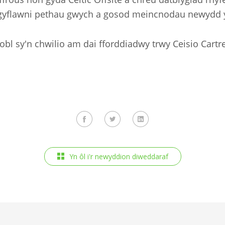
 gyflawni pethau gwych a gosod meincnodau newydd y
bobl sy'n chwilio am dai fforddiadwy trwy Ceisio Cartre
Yn ôl i'r newyddion diweddaraf