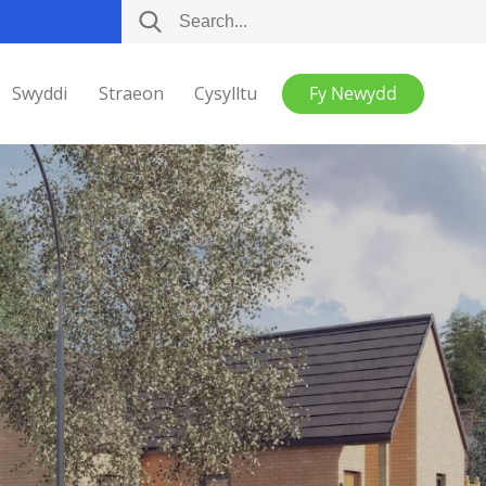
Swyddi
Straeon
Cysylltu
Fy Newydd