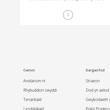
chadw tiroedd, ailgylchu cyfrifol, ap
MyNewydd, cymunedau mwy diogel, a
diolch arbennig i Cath Kinson.
Cwmni
Darganfod
Amdanom ni
Straeon
Rhybuddion swyddi
Dod yn aelod 
Tenantiaid
Gwybodaeth d
Lesddeiliaid
Polisi Pryder