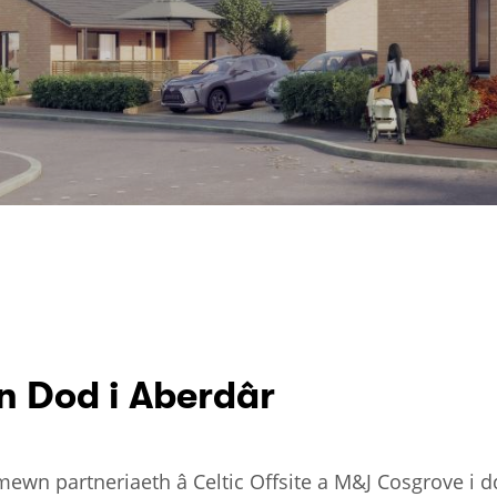
 Dod i Aberdâr
wn partneriaeth â Celtic Offsite a M&J Cosgrove i d