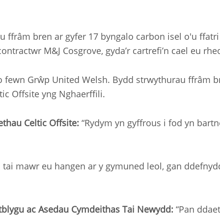
u ffrâm bren ar gyfer 17 byngalo carbon isel o'u ffatr
 contractwr M&J Cosgrove, gyda’r cartrefi’n cael eu r
 o fewn Grŵp United Welsh. Bydd strwythurau ffrâm br
c Offsite yng Nghaerffili.
thau Celtic Offsite:
“Rydym yn gyffrous i fod yn bart
tai mawr eu hangen ar y gymuned leol, gan ddefnyddi
blygu ac Asedau Cymdeithas Tai Newydd:
“Pan ddaet