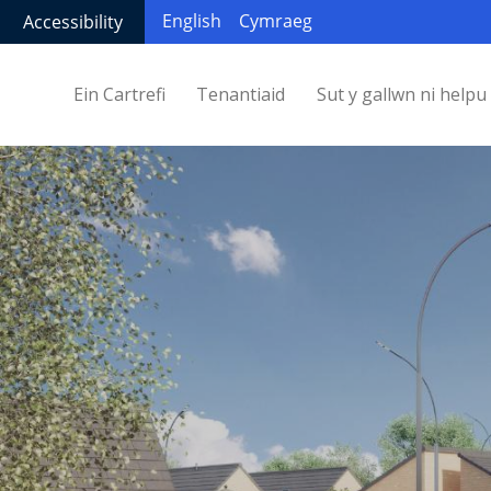
English
Cymraeg
Accessibility
Ein Cartrefi
Tenantiaid
Sut y gallwn ni helpu