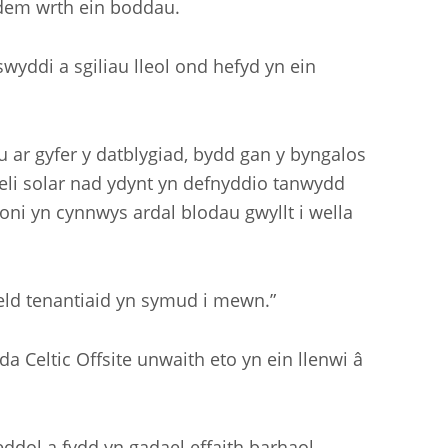
eddem wrth ein boddau.
yddi a sgiliau lleol ond hefyd yn ein
ar gyfer y datblygiad, bydd gan y byngalos
eli solar nad ydynt yn defnyddio tanwydd
oni yn cynnwys ardal blodau gwyllt i wella
weld tenantiaid yn symud i mewn.”
yda Celtic Offsite unwaith eto yn ein llenwi â
ddol a fydd yn gadael effaith barhaol.