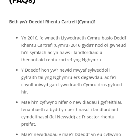
(FAQs)
Beth yw’r Ddeddf Rhentu Cartrefi (Cymru)?
Yn 2016, fe wnaeth Llywodraeth Cymru basio Deddf
Rhentu Cartrefi (Cymru) 2016 gyda’r nod o’i gwneud
hi’n symlach ac yn haws i landlordiaid a
thenantiaid rentu cartref yng Nghymru.
Y Ddeddf hon yw’r newid mwyaf sylweddol i
gyfraith tai yng Nghymru ers degawdau, ac fe’i
chynlluniwyd gan Lywodraeth Cymru dros gyfnod
hir.
Mae hi’n cyflwyno nifer o newidiadau i gyfreithiau
tenantiaeth a bydd yn berthnasol i landlordiaid
cymdeithasol (fel Newydd) ac i’r sector rhentu
preifat.
Mae’r newidiadau y mae’r Ddeddf yn eu cyflwyno