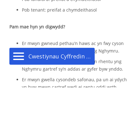
Pob tenant: preifat a chymdeithasol
Pam mae hyn yn digwydd?
Er mwyn gwneud pethau’n haws ac yn fwy cyson
pan fydd pobl yn rhentu cartref yng Nghymru.
Cwestiynau Cyffredin (FAQs)
Er mwyn sicrhau bod gan bawb sy’n rhentu yng
Nghymru gartref sy’n addas ar gyfer byw ynddo.
Er mwyn gwella cysondeb safonau, pa un ai ydych
yn byw mewn cartref wedi ei rentu oddi wrth
landlord cymdeithasol fel Newydd, oddi wrth
gyngor sir, neu oddi wrth landlord preifat.
Er mwyn rhoi mwy o sicrwydd i bobl sy’n byw mewn
cartrefi sydd wedi’u rhentu’n breifat.
Beth sy’n newid?