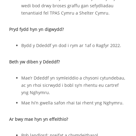
wedi bod drwy broses graffu gan sefydliadau
tenantiaid fel TPAS Cymru a Shelter Cymru.
Pryd fydd hyn yn digwydd?
Bydd y Ddeddf yn dod i rym ar 1af o Ragfyr 2022.
Beth yw diben y Ddeddf?
Mae’r Ddeddf yn symleiddio a chysoni cytundebau,
ac yn rhoi sicrwydd i bobl sy’n rhentu eu cartref
yng Nghymru.
Mae hi’n gwella safon rhai tai rhent yng Nghymru.
Ar bwy mae hyn yn effeithio?
Pob landlord: preifat a chymdeithasol