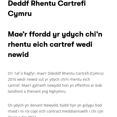
Deddf Rhentu Cartrefi
Cymru
Mae’r ffordd yr ydych chi’n
rhentu eich cartref wedi
newid
O'r 1af o Ragfyr, mae'r Ddeddf Rhentu Cartrefi (Cymru)
2016 wedi newid sut yr ydych chi’n rhentu eich
cartref. Mae’r gyfraith newydd hon yn effeithio ar bob
landlord a thenant yng Nghymru.
Os ydych yn denant Newydd, bydd hyn yn golygu bod
rhaid i ni roi copi o’ch contract meddiannaeth i chi cyn