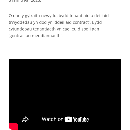
31ain o Fai 2023.
O dan y gyfraith newydd, bydd tenantiaid a deiliaid
trwyddedau yn dod yn 'ddeiliaid contract'. Bydd
cytundebau tenantiaeth yn cael eu disodli gan
'gontractau meddiannaeth'.