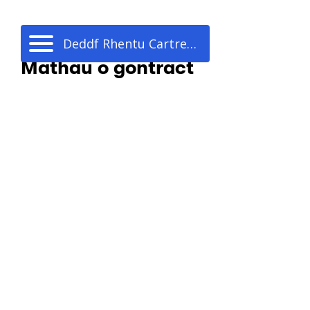
Deddf Rhentu Cartrefi Cymru
Mathau o gontract
Ceir dau prif fath o gontract meddiannaeth, a
gellir cyflwyno contractau mewn nifer o fformatau yn
cynnwys ar ffurf papur neu electronig:
Contract diogel:
Defnyddir hwn yn lle’r
tenantiaethau diogel a roddwyd gan awdurdodau
lleol a’r tenantiaethau sicr a roddwyd gan
landlordiaid cymdeithasol cofrestredig
Contract safonol:
Dyma’r contract diofyn ar gyfer y
sector rhentu preifat, ond gall awdurdodau lleol a
landlordiaid cymdeithasol cofrestredig ei
ddefnyddio o dan amgylchiadau penodol e.e.