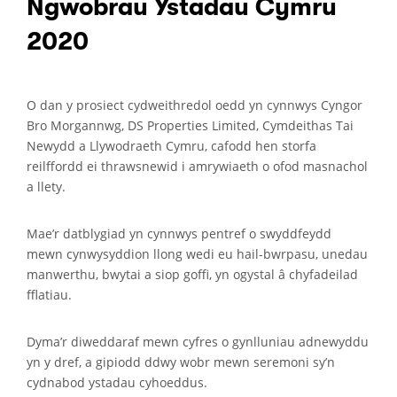
Ngwobrau Ystadau Cymru
2020
O dan y prosiect cydweithredol oedd yn cynnwys Cyngor
Bro Morgannwg, DS Properties Limited, Cymdeithas Tai
Newydd a Llywodraeth Cymru, cafodd hen storfa
reilffordd ei thrawsnewid i amrywiaeth o ofod masnachol
a llety.
Mae’r datblygiad yn cynnwys pentref o swyddfeydd
mewn cynwysyddion llong wedi eu hail-bwrpasu, unedau
manwerthu, bwytai a siop goffi, yn ogystal â chyfadeilad
fflatiau.
Dyma’r diweddaraf mewn cyfres o gynlluniau adnewyddu
yn y dref, a gipiodd ddwy wobr mewn seremoni sy’n
cydnabod ystadau cyhoeddus.