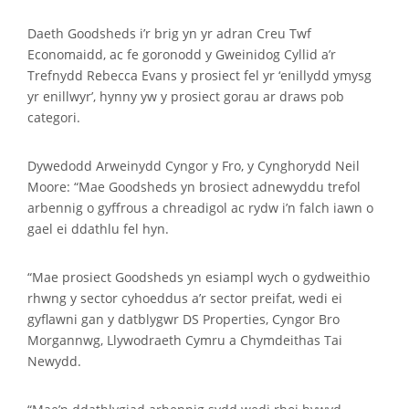
Daeth Goodsheds i’r brig yn yr adran Creu Twf
Economaidd, ac fe goronodd y Gweinidog Cyllid a’r
Trefnydd Rebecca Evans y prosiect fel yr ‘enillydd ymysg
yr enillwyr’, hynny yw y prosiect gorau ar draws pob
categori.
Dywedodd Arweinydd Cyngor y Fro, y Cynghorydd Neil
Moore: “Mae Goodsheds yn brosiect adnewyddu trefol
arbennig o gyffrous a chreadigol ac rydw i’n falch iawn o
gael ei ddathlu fel hyn.
“Mae prosiect Goodsheds yn esiampl wych o gydweithio
rhwng y sector cyhoeddus a’r sector preifat, wedi ei
gyflawni gan y datblygwr DS Properties, Cyngor Bro
Morgannwg, Llywodraeth Cymru a Chymdeithas Tai
Newydd.