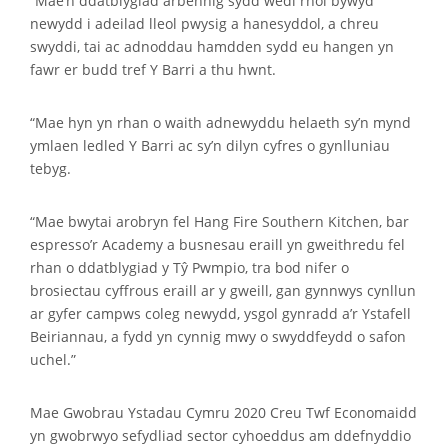
“Mae’n ddatblygiad arbennig sydd wedi rhoi bywyd
newydd i adeilad lleol pwysig a hanesyddol, a chreu
swyddi, tai ac adnoddau hamdden sydd eu hangen yn
fawr er budd tref Y Barri a thu hwnt.
“Mae hyn yn rhan o waith adnewyddu helaeth sy’n mynd
ymlaen ledled Y Barri ac sy’n dilyn cyfres o gynlluniau
tebyg.
“Mae bwytai arobryn fel Hang Fire Southern Kitchen, bar
espresso’r Academy a busnesau eraill yn gweithredu fel
rhan o ddatblygiad y Tŷ Pwmpio, tra bod nifer o
brosiectau cyffrous eraill ar y gweill, gan gynnwys cynllun
ar gyfer campws coleg newydd, ysgol gynradd a’r Ystafell
Beiriannau, a fydd yn cynnig mwy o swyddfeydd o safon
uchel.”
Mae Gwobrau Ystadau Cymru 2020 Creu Twf Economaidd
yn gwobrwyo sefydliad sector cyhoeddus am ddefnyddio