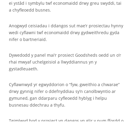
ei ystâd i symbylu twf economaidd drwy greu swyddi, tai
a chyfleoedd busnes.
Anogwyd ceisiadau i ddangos sut mae’r prosiectau hynny
wedi cyflawni twf economaidd drwy gydweithredu gyda
nifer o bartneriaid.
Dywedodd y panel mai’r prosiect Goodsheds oedd un o’r
rhai mwyaf uchelgeisiol a llwyddiannus yn y
gystadleuaeth.
Cyflawnwyd yr egwyddorion o “fyw, gweithio a chwarae”
drwy gynnig nifer o ddefnyddiau sy’n canolbwyntio ar
gymuned, gan ddarparu cyfleoedd hyblyg i helpu
busnesau ddechrau a thyfu.
Teimlwyd bod y prosiect yn dangos yn glir y pum ffordd o
weithio drwy fabwysiadu dull o greu lleoedd, yn enwedig