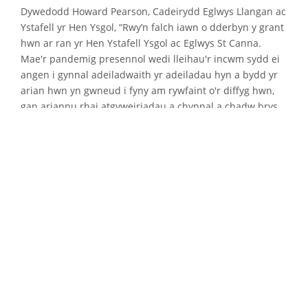
Dywedodd Howard Pearson, Cadeirydd Eglwys Llangan ac
Ystafell yr Hen Ysgol, “Rwy’n falch iawn o dderbyn y grant
hwn ar ran yr Hen Ystafell Ysgol ac Eglwys St Canna.
Mae'r pandemig presennol wedi lleihau'r incwm sydd ei
angen i gynnal adeiladwaith yr adeiladau hyn a bydd yr
arian hwn yn gwneud i fyny am rywfaint o'r diffyg hwn,
gan ariannu rhai atgyweiriadau a chynnal a chadw brys
yn bennaf. "
Dywedodd Rhodri Crandon o Canna Developments, “Mae
Canna Developments yn hynod falch o helpu Cyfeillion
Sant Canna gyda chyllido atgyweiriadau a chynnal a
chadw sy’n gysylltiedig ag Eglwys St. Canna, Llangan. Mae
enw'r cwmni wedi'r cyfan yn deillio o'r eglwys a'r
pentref!”
Mae Cymdeithas Tai Newydd, mewn partneriaeth â
Chyngor Bro Morgannwg, yn datblygu'r cartrefi
fforddiadwy cynaliadwy iawn gan ddefnyddio cyllid