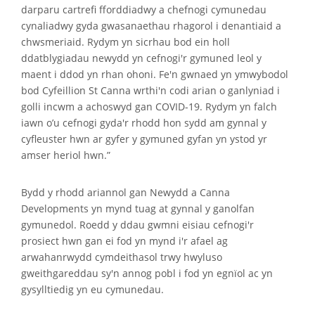
darparu cartrefi fforddiadwy a chefnogi cymunedau
cynaliadwy gyda gwasanaethau rhagorol i denantiaid a
chwsmeriaid. Rydym yn sicrhau bod ein holl
ddatblygiadau newydd yn cefnogi'r gymuned leol y
maent i ddod yn rhan ohoni. Fe'n gwnaed yn ymwybodol
bod Cyfeillion St Canna wrthi'n codi arian o ganlyniad i
golli incwm a achoswyd gan COVID-19. Rydym yn falch
iawn o’u cefnogi gyda'r rhodd hon sydd am gynnal y
cyfleuster hwn ar gyfer y gymuned gyfan yn ystod yr
amser heriol hwn.”
Bydd y rhodd ariannol gan Newydd a Canna
Developments yn mynd tuag at gynnal y ganolfan
gymunedol. Roedd y ddau gwmni eisiau cefnogi'r
prosiect hwn gan ei fod yn mynd i'r afael ag
arwahanrwydd cymdeithasol trwy hwyluso
gweithgareddau sy'n annog pobl i fod yn egnïol ac yn
gysylltiedig yn eu cymunedau.