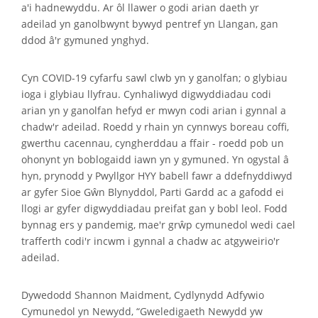
a'i hadnewyddu. Ar ôl llawer o godi arian daeth yr
adeilad yn ganolbwynt bywyd pentref yn Llangan, gan
ddod â'r gymuned ynghyd.
Cyn COVID-19 cyfarfu sawl clwb yn y ganolfan; o glybiau
ioga i glybiau llyfrau. Cynhaliwyd digwyddiadau codi
arian yn y ganolfan hefyd er mwyn codi arian i gynnal a
chadw'r adeilad. Roedd y rhain yn cynnwys boreau coffi,
gwerthu cacennau, cyngherddau a ffair - roedd pob un
ohonynt yn boblogaidd iawn yn y gymuned. Yn ogystal â
hyn, prynodd y Pwyllgor HYY babell fawr a ddefnyddiwyd
ar gyfer Sioe Gŵn Blynyddol, Parti Gardd ac a gafodd ei
llogi ar gyfer digwyddiadau preifat gan y bobl leol. Fodd
bynnag ers y pandemig, mae'r grŵp cymunedol wedi cael
trafferth codi'r incwm i gynnal a chadw ac atgyweirio'r
adeilad.
Dywedodd Shannon Maidment, Cydlynydd Adfywio
Cymunedol yn Newydd, “Gweledigaeth Newydd yw