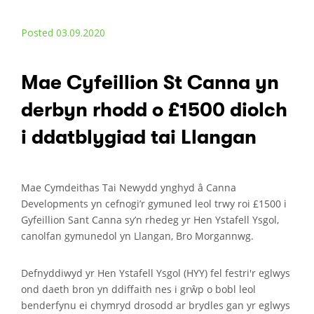
Posted 03.09.2020
Mae Cyfeillion St Canna yn
derbyn rhodd o £1500 diolch
i ddatblygiad tai Llangan
Mae Cymdeithas Tai Newydd ynghyd â Canna
Developments yn cefnogi’r gymuned leol trwy roi £1500 i
Gyfeillion Sant Canna sy’n rhedeg yr Hen Ystafell Ysgol,
canolfan gymunedol yn Llangan, Bro Morgannwg.
Defnyddiwyd yr Hen Ystafell Ysgol (HYY) fel festri'r eglwys
ond daeth bron yn ddiffaith nes i grŵp o bobl leol
benderfynu ei chymryd drosodd ar brydles gan yr eglwys