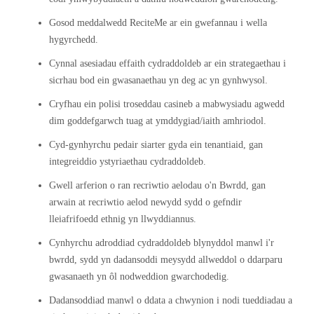
Gosod meddalwedd ReciteMe ar ein gwefannau i wella
hygyrchedd.
Cynnal asesiadau effaith cydraddoldeb ar ein strategaethau i
sicrhau bod ein gwasanaethau yn deg ac yn gynhwysol.
Cryfhau ein polisi troseddau casineb a mabwysiadu agwedd
dim goddefgarwch tuag at ymddygiad/iaith amhriodol.
Cyd-gynhyrchu pedair siarter gyda ein tenantiaid, gan
integreiddio ystyriaethau cydraddoldeb.
Gwell arferion o ran recriwtio aelodau o'n Bwrdd, gan
arwain at recriwtio aelod newydd sydd o gefndir
lleiafrifoedd ethnig yn llwyddiannus.
Cynhyrchu adroddiad cydraddoldeb blynyddol manwl i'r
bwrdd, sydd yn dadansoddi meysydd allweddol o ddarparu
gwasanaeth yn ôl nodweddion gwarchodedig.
Dadansoddiad manwl o ddata a chwynion i nodi tueddiadau a