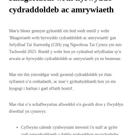
cydraddoldeb ac amrywiaeth
Mae'n bleser gennym gyhoeddi ein bod wedi ennill y wobr
'Rhagoriaeth wrth hyrwyddo cydraddoldeb ac amrywiaeth' gan
Sefydliad Tai Siartredig (CIH) yng Ngwobrau Tai Cymru ym mis
Tachwedd 2023. Roedd y wobr hon yn cydnabod sefydliadau sy'n
arwain ar hyrwyddo cydraddoldeb ac amrywiaeth yn eu busnesau.
Mae ein tîm ymroddgar wedi gwneud cydraddoldeb yn rhan
sylfaenol o’n cenhadaeth, ac mae’r gydnabyddiaeth hon yn ein
hysgogi i barhau i gael effaith bositif.
Mae rhai o’n uchafbwyntiau allweddol o'n gwaith dros y flwyddyn
diwethaf yn cynnwys:
Cyflwyno calendr cynhwysiant mewnol i'n staff ar gyfer
codi ymwybyddiaeth a dathlu nodweddion gwarchodedig.