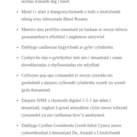
sicrhau triniaeth deg i bawb.
Mynd i'r afael â thangynrychiolaeth o bobl o leiafrifoedd
ethnig trwy fabwysiadu Rheol Rooney.
Monitro data proffilio tenantiaid yn barhaus er mwyn teilwra
gwasanaethau'n effeithiol i anghenion amrywiol.
Datblygu canllawiau hygyrchedd ar gyfer cyfathrebu.
Cynhyrchu dau e-gylchlythyr bob mis i denantiaid i rannu
diweddariadau a chyflawniadau ein sefydliad.
Cyflwyno pop-ups cymunedol er mwyn cynyddu ein
gwelededd a darparu cyfleoedd cyfathrebu wyneb yn wyneb
gyda thenantiaid.
Darparu SIMS a chymorth digidol 1-2-1 am ddim i
denantiaid, ynghyd â gosod seinyddion clyfar mewn lolfeydd
cymunedol yn ein cynlluniau byw’n annibynnol.
Datblygu Cynllun Gweithredu Gwrth-hiliol Cymru mewn
cydweithrediad â thenantiaid Du, Asiaidd a Lleiafrifoedd