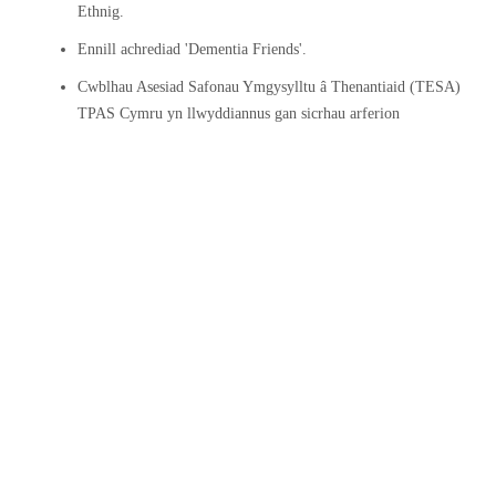
Ethnig.
Ennill achrediad 'Dementia Friends'.
Cwblhau Asesiad Safonau Ymgysylltu â Thenantiaid (TESA)
TPAS Cymru yn llwyddiannus gan sicrhau arferion
ymgysylltu cynhwysol.
Ennill Gwobr Platinwm Visibly Better RNIB Cymru mewn
pedwar cynllun byw’n annibynnol i wella annibyniaeth i
denantiaid sydd wedi colli eu golwg.