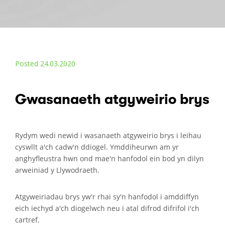
Posted 24.03.2020
Gwasanaeth atgyweirio brys
Rydym wedi newid i wasanaeth atgyweirio brys i leihau
cyswllt a'ch cadw'n ddiogel. Ymddiheurwn am yr
anghyfleustra hwn ond mae'n hanfodol ein bod yn dilyn
arweiniad y Llywodraeth.
Atgyweiriadau brys yw'r rhai sy'n hanfodol i amddiffyn
eich iechyd a'ch diogelwch neu i atal difrod difrifol i'ch
cartref.