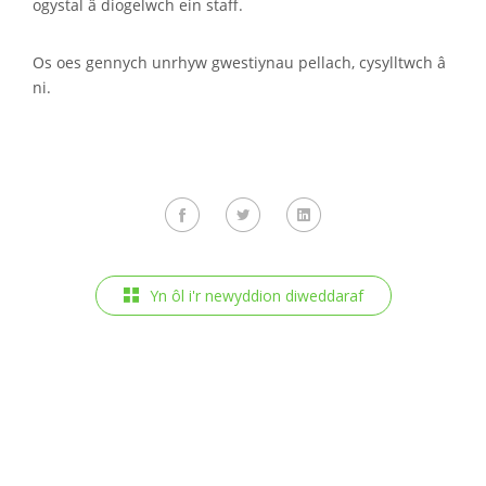
ogystal â diogelwch ein staff.
Os oes gennych unrhyw gwestiynau pellach, cysylltwch â
ni.
Yn ôl i'r newyddion diweddaraf
Newyddion diweddaraf