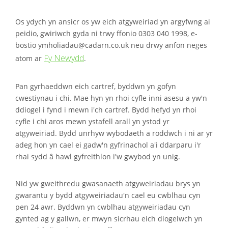
Os ydych yn ansicr os yw eich atgyweiriad yn argyfwng ai
peidio, gwiriwch gyda ni trwy ffonio 0303 040 1998, e-
bostio ymholiadau@cadarn.co.uk neu drwy anfon neges
Fy Newydd
atom ar
.
Pan gyrhaeddwn eich cartref, byddwn yn gofyn
cwestiynau i chi. Mae hyn yn rhoi cyfle inni asesu a yw'n
ddiogel i fynd i mewn i'ch cartref. Bydd hefyd yn rhoi
cyfle i chi aros mewn ystafell arall yn ystod yr
atgyweiriad. Bydd unrhyw wybodaeth a roddwch i ni ar yr
adeg hon yn cael ei gadw'n gyfrinachol a'i ddarparu i'r
rhai sydd â hawl gyfreithlon i'w gwybod yn unig.
Nid yw gweithredu gwasanaeth atgyweiriadau brys yn
gwarantu y bydd atgyweiriadau'n cael eu cwblhau cyn
pen 24 awr. Byddwn yn cwblhau atgyweiriadau cyn
gynted ag y gallwn, er mwyn sicrhau eich diogelwch yn