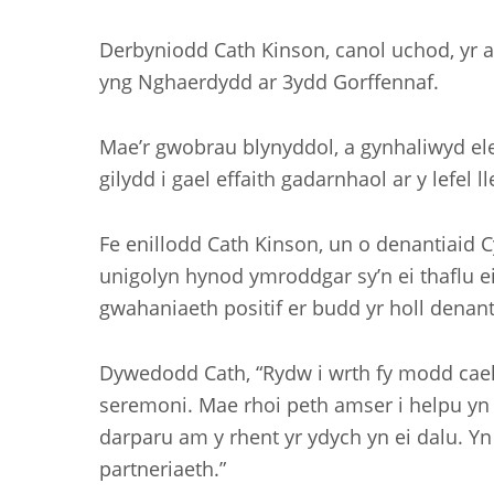
Derbyniodd Cath Kinson, canol uchod, yr
yng Nghaerdydd ar 3ydd Gorffennaf.
Mae’r gwobrau blynyddol, a gynhaliwyd ele
gilydd i gael effaith gadarnhaol ar y lefel l
Fe enillodd Cath Kinson, un o denantiaid
unigolyn hynod ymroddgar sy’n ei thaflu 
gwahaniaeth positif er budd yr holl denant
Dywedodd Cath, “Rydw i wrth fy modd cael
seremoni. Mae rhoi peth amser i helpu y
darparu am y rhent yr ydych yn ei dalu. Yn
partneriaeth.”