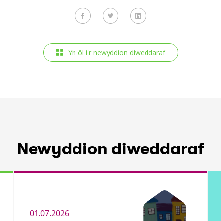
Yn ôl i'r newyddion diweddaraf
Newyddion diweddaraf
01.07.2026