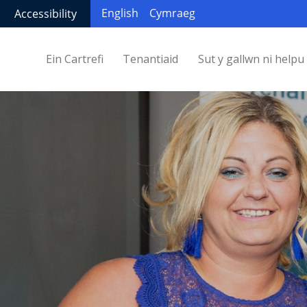
English
Cymraeg
Accessibility
Ein Cartrefi
Tenantiaid
Sut y gallwn ni helpu