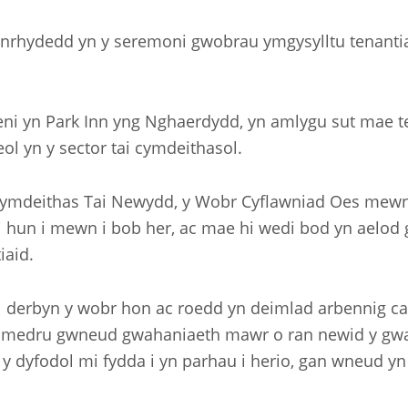
 anrhydedd yn y seremoni gwobrau ymgysylltu tenant
ni yn Park Inn yng Nghaerdydd, yn amlygu sut mae ten
leol yn y sector tai cymdeithasol.
 Cymdeithas Tai Newydd, y Wobr Cyflawniad Oes mewn
ei hun i mewn i bob her, ac mae hi wedi bod yn aelo
iaid.
 derbyn y wobr hon ac roedd yn deimlad arbennig cae
n medru gwneud gwahaniaeth mawr o ran newid y gwa
 y dyfodol mi fydda i yn parhau i herio, gan wneud yn