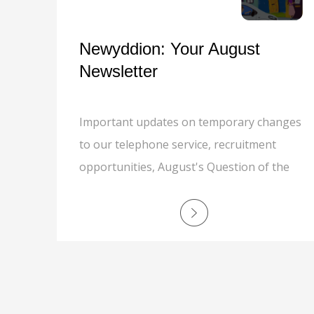
Newyddion: Your August
Newsletter
Important updates on temporary changes
to our telephone service, recruitment
opportunities, August's Question of the
Month, grounds maintenance, responsible
recycling, MyNewydd app, safer
communities, and a special thank you to
Cath Kinson.