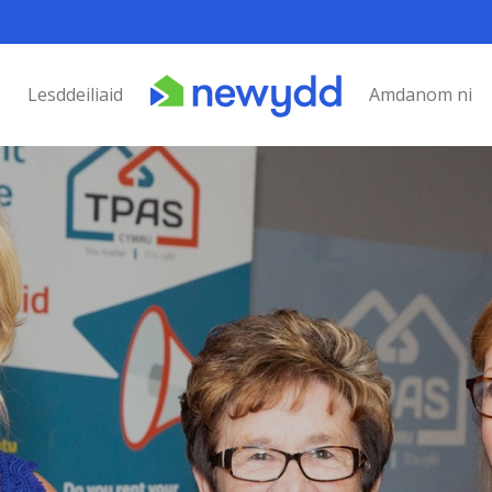
Lesddeiliaid
Amdanom ni