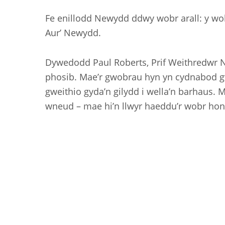
Fe enillodd Newydd ddwy wobr arall: y wobr
Aur’ Newydd.
Dywedodd Paul Roberts, Prif Weithredwr 
phosib. Mae’r gwobrau hyn yn cydnabod gw
gweithio gyda’n gilydd i wella’n barhaus.
wneud – mae hi’n llwyr haeddu’r wobr hon