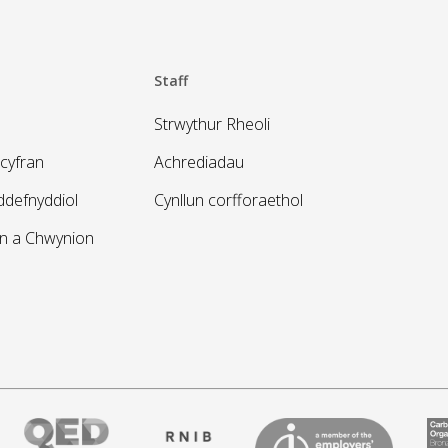
Staff
Strwythur Rheoli
cyfran
Achrediadau
defnyddiol
Cynllun corfforaethol
on a Chwynion