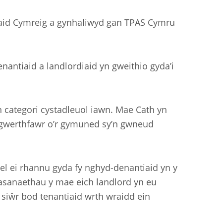
iaid Cymreig a gynhaliwyd gan TPAS Cymru
antiaid a landlordiaid yn gweithio gyda’i
 categori cystadleuol iawn. Mae Cath yn
d gwerthfawr o’r gymuned sy’n gwneud
l ei rhannu gyda fy nghyd-denantiaid yn y
sanaethau y mae eich landlord yn eu
 siŵr bod tenantiaid wrth wraidd ein