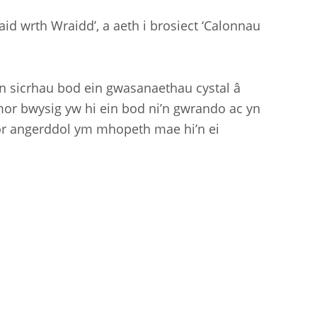
id wrth Wraidd’, a aeth i brosiect ‘Calonnau
 sicrhau bod ein gwasanaethau cystal â
or bwysig yw hi ein bod ni’n gwrando ac yn
mor angerddol ym mhopeth mae hi’n ei