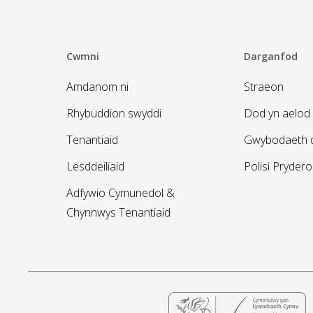
Cwmni
Darganfod
Amdanom ni
Straeon
Rhybuddion swyddi
Dod yn aelod 
Tenantiaid
Gwybodaeth d
Lesddeiliaid
Polisi Pryder
Adfywio Cymunedol &
Chynnwys Tenantiaid