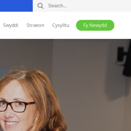
Swyddi
Straeon
Cysylltu
Fy Newydd