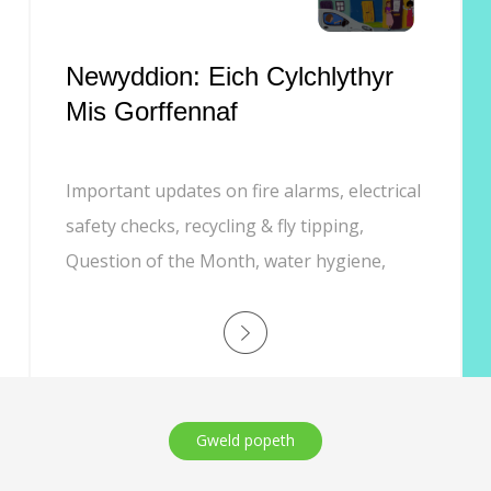
Newyddion: Eich Cylchlythyr
Mis Gorffennaf
Important updates on fire alarms, electrical
safety checks, recycling & fly tipping,
Question of the Month, water hygiene,
Customer Experience phone line, and job
opportunities.
Gweld popeth