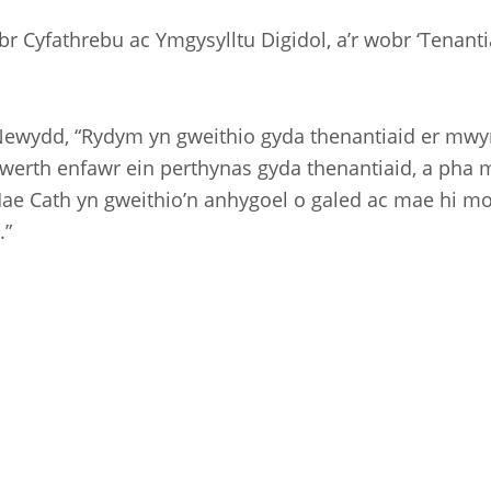
 Cyfathrebu ac Ymgysylltu Digidol, a’r wobr ‘Tenantia
Newydd, “Rydym yn gweithio gyda thenantiaid er mwyn
erth enfawr ein perthynas gyda thenantiaid, a pha m
 Mae Cath yn gweithio’n anhygoel o galed ac mae hi 
.”