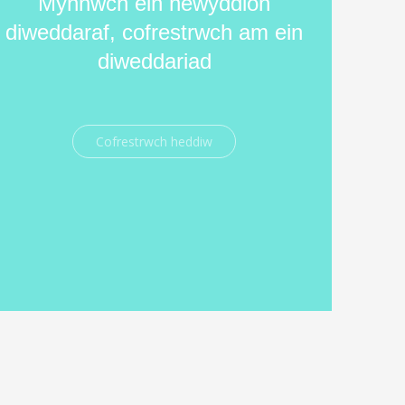
Mynnwch ein newyddion
diweddaraf, cofrestrwch am ein
diweddariad
Cofrestrwch heddiw